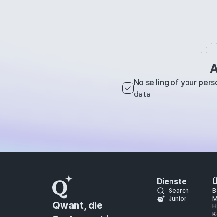
A
No selling of your pers
data
Dienste
Ü
Search
B
Junior
M
Qwant, die
H
K