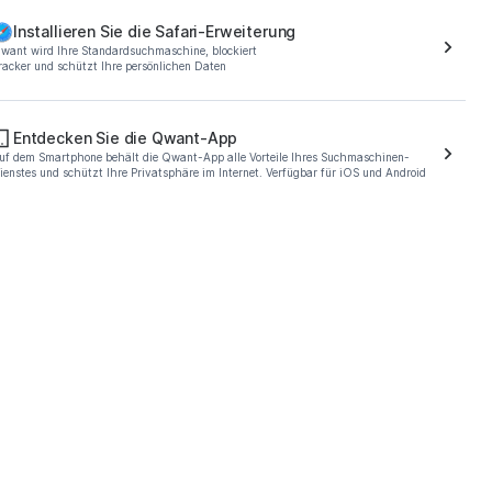
Installieren Sie die Safari-Erweiterung
want wird Ihre Standardsuchmaschine, blockiert
racker und schützt Ihre persönlichen Daten
Entdecken Sie die Qwant-App
t
uf dem Smartphone behält die Qwant-App alle Vorteile Ihres Suchmaschinen-
ienstes und schützt Ihre Privatsphäre im Internet. Verfügbar für iOS und Android
rch engine, hosted in