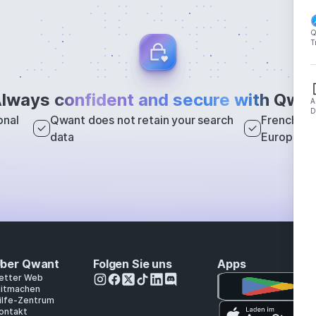
Q
T
lways
confident and secure with
Qwan
A
D
onal
Qwant does not retain your search
French sea
data
Europe
ber Qwant
Folgen Sie uns
Apps
etter Web
itmachen
ilfe-Zentrum
ontakt