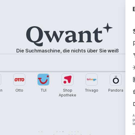
Die Suchmaschine, die nichts über Sie weiß
n
Otto
TUI
Shop
Trivago
Pandora
My
Apotheke
Off
A
g
M