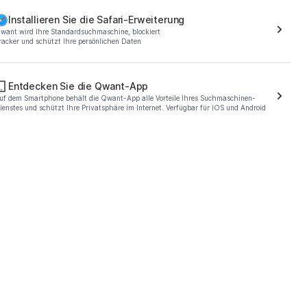
Installieren Sie die Safari-Erweiterung
want wird Ihre Standardsuchmaschine, blockiert
racker und schützt Ihre persönlichen Daten
Entdecken Sie die Qwant-App
t
uf dem Smartphone behält die Qwant-App alle Vorteile Ihres Suchmaschinen-
ienstes und schützt Ihre Privatsphäre im Internet. Verfügbar für iOS und Android
rch engine, hosted in