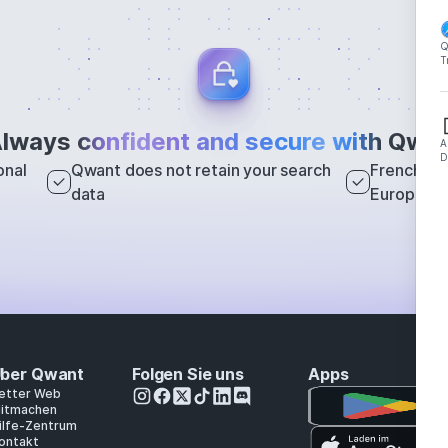
Q
T
lways
confident and secure with
Qwan
A
D
onal
Qwant does not retain your search
French sea
data
Europe
ber Qwant
Folgen Sie uns
Apps
etter Web
itmachen
ilfe-Zentrum
ontakt