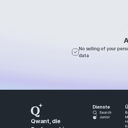
A
No selling of your pers
data
Dienste
Ü
Search
B
Junior
M
Qwant, die
H
K