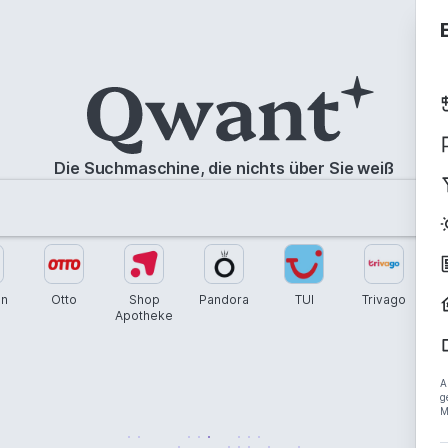
Die Suchmaschine, die nichts über Sie weiß
n
Otto
Shop
Pandora
TUI
Trivago
My
Apotheke
Off
A
g
M