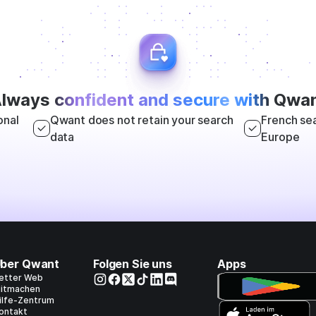
lways
confident and secure with
Qwan
onal
Qwant does not retain your search
French sea
data
Europe
ber Qwant
Folgen Sie uns
Apps
etter Web
itmachen
ilfe-Zentrum
ontakt