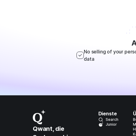
A
No selling of your pers
data
Dienste
Ü
Search
B
Junior
M
Qwant, die
H
K