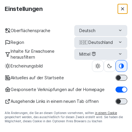
Qwant Search
Einstellungen
Benutze
Benutze die App jetzt!
Oberflächensprache
Region
Inhalte für Erwachsene
herausfiltern
Erscheinungsbild
Aktuelles auf der Startseite
Gesponserte Verknüpfungen auf der Homepage
Die Suchmaschine, die nichts über Sie weiß
Ausgehende Links in einem neuen Tab öffnen
Alle Änderungen, die Sie an diesen Optionen vornehmen, sollten
in einem Cookie
gespeichert werden, das ausschließlich für diesen Zweck erstellt wird. Sie haben die
Möglichkeit, dieses Cookie in den Optionen Ihres Browsers zu löschen