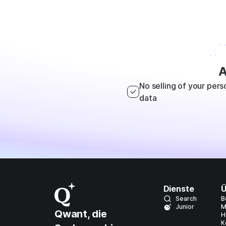
A
No selling of your pers
data
Dienste
Ü
Search
B
Junior
M
Qwant, die
H
K