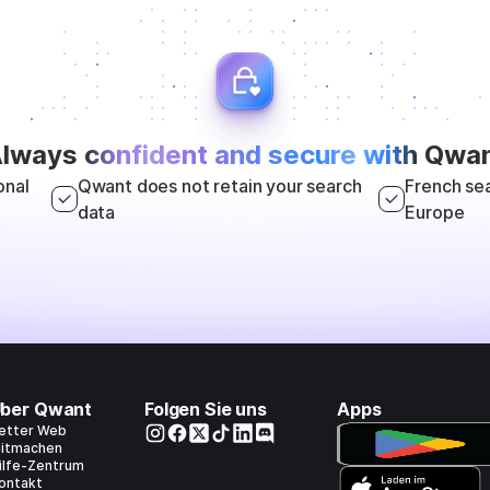
lways
confident and secure with
Qwan
onal
Qwant does not retain your search
French sea
data
Europe
ber Qwant
Folgen Sie uns
Apps
etter Web
itmachen
ilfe-Zentrum
ontakt