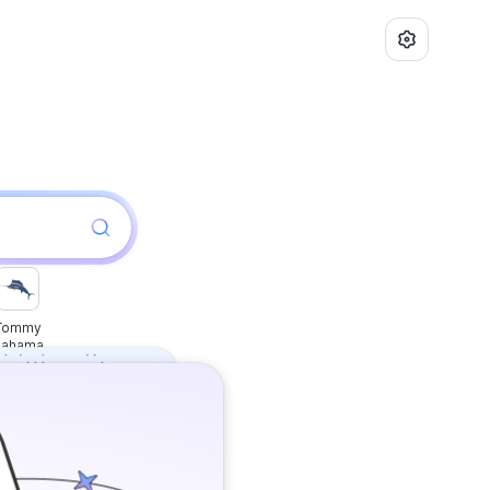
Tommy
Bahama