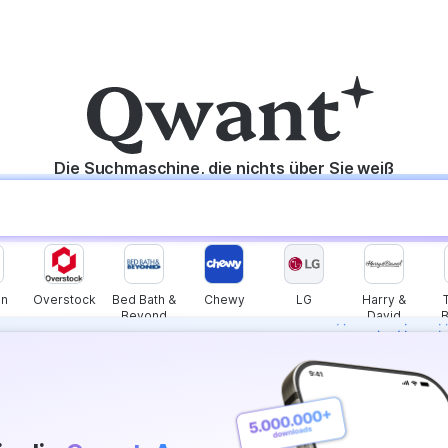
Die Suchmaschine, die nichts über Sie weiß
n
Overstock
Bed Bath &
Chewy
LG
Harry &
Beyond
David
s instantly with
wers