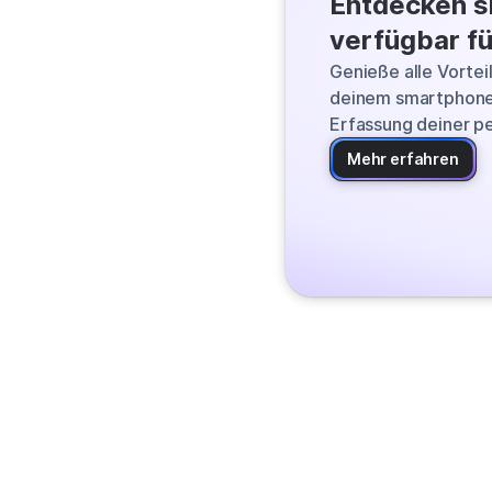
Entdecken s
Qwant finds the
verfügbar fü
the web and deli
Genieße alle Vortei
deinem smartphone
Erfassung deiner pe
Mehr erfahren