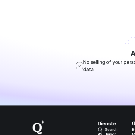
A
No selling of your pers
data
Dienste
Ü
Search
B
Junior
M