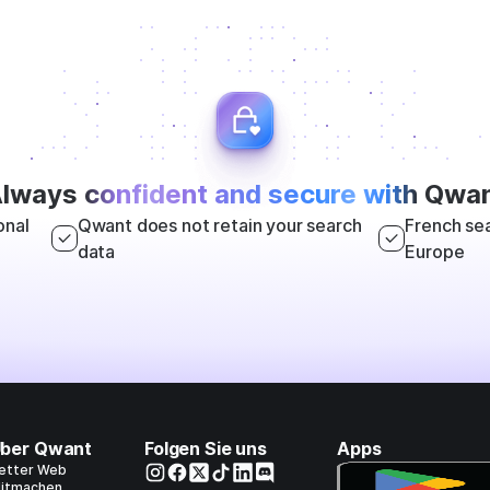
lways
confident and secure with
Qwan
onal
Qwant does not retain your search
French sea
data
Europe
ber Qwant
Folgen Sie uns
Apps
etter Web
itmachen