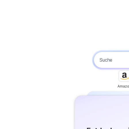
Amazo
Free
Get answer
Flash Ans
Try it now