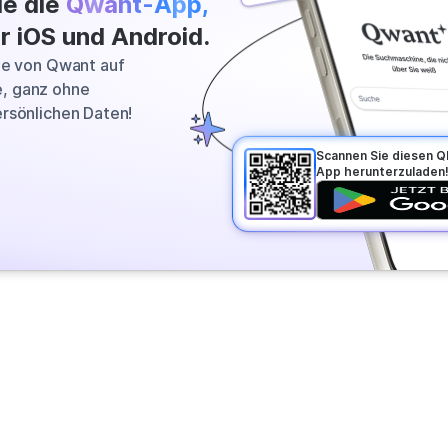
ie die
Qwant-App,
 most relevant information across
r iOS und Android.
vers a clear answer in seconds.
le von Qwant auf
, ganz ohne
rsönlichen Daten!
Scannen Sie diesen 
App herunterzuladen