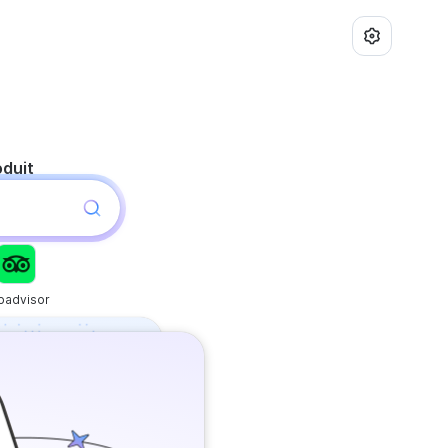
oduit
ipadvisor