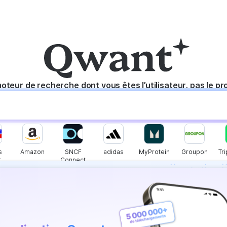
oteur de recherche dont vous êtes l’utilisateur, pas le pr
s
Amazon
SNCF
adidas
MyProtein
Groupon
Tr
t
Connect
 Flash vous fait
 temps