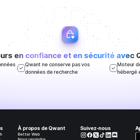
ours
en confiance et en sécurité avec
Q
onnées
Qwant ne conserve pas vos
Moteur de
données de recherche
hébergé 
es
À propos de Qwant
Suivez-nous
A
h
Better Web
r
Nous rejoindre