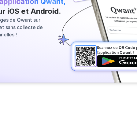
’application Qwant,
s bonnes informations parmi les
ur iOS et Android.
lus pertinentes. Vous obtenez
ages de Qwant sur
immédiatement !
t sans collecte de
nelles !
Scannez ce QR Code 
l’application Qwant !