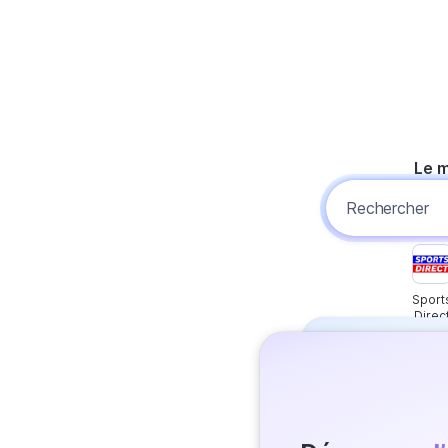
Le m
Sport
Direc
Gratuit
La Réponse
gagner du
J’essaie