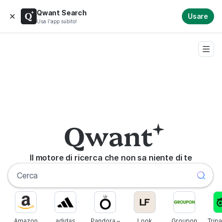
Qwant Search
Usare
Usa l'app subito!
Il motore di ricerca che non sa niente di te
Amazon
adidas
Pandora –
Look
Groupon
Trip