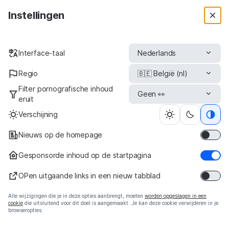
Qwant Search
Instellingen
Use
Use the app now!
Interface-taal
Regio
Filter pornografische inhoud
eruit
Verschijning
Nieuws op de homepage
Gesponsorde inhoud op de startpagina
De zoekmachine die niets over u weet
OPen uitgaande links in een nieuw tabblad
Alle wijzigingen die je in deze opties aanbrengt, moeten
worden opgeslagen in een
cookie
die uitsluitend voor dit doel is aangemaakt. Je kan deze cookie verwijderen in je
browseropties.